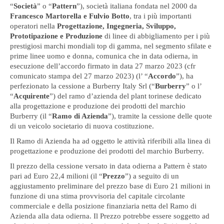
“
Società
” o “
Pattern
”), società italiana fondata nel 2000 da
Francesco Martorella e Fulvio Botto
, tra i più importanti
operatori nella
Progettazione, Ingegneria, Sviluppo,
Prototipazione e Produzione
di linee di abbigliamento per i più
prestigiosi marchi mondiali top di gamma, nel segmento sfilate e
prime linee uomo e donna, comunica che in data odierna, in
esecuzione dell’accordo firmato in data 27 marzo 2023 (cfr
comunicato stampa del 27 marzo 2023) (l’ “
Accordo
”), ha
perfezionato la cessione a Burberry Italy Srl (“
Burberry
” o l’
“
Acquirente
”) del ramo d’azienda del plant torinese dedicato
alla progettazione e produzione dei prodotti del marchio
Burberry (il “
Ramo di Azienda
”), tramite la cessione delle quote
di un veicolo societario di nuova costituzione.
Il Ramo di Azienda ha ad oggetto le attività riferibili alla linea di
progettazione e produzione dei prodotti del marchio Burberry.
Il prezzo della cessione versato in data odierna a Pattern è stato
pari ad Euro 22,4 milioni (il “
Prezzo
”) a seguito di un
aggiustamento preliminare del prezzo base di Euro 21 milioni in
funzione di una stima provvisoria del capitale circolante
commerciale e della posizione finanziaria netta del Ramo di
Azienda alla data odierna. Il Prezzo potrebbe essere soggetto ad