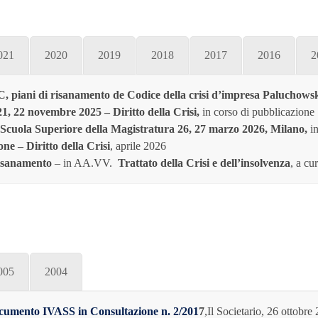
021
2020
2019
2018
2017
2016
2
CNC, piani di risanamento de Codice della crisi d’impresa Paluchows
 21, 22 novembre 2025 – Diritto della Crisi,
in corso di pubblicazione
Scuola Superiore della Magistratura 26, 27 marzo 2026, Milano,
in
one – Diritto della Crisi
, aprile 2026
 risanamento
–
in AA.VV.
Trattato della Crisi e dell’insolvenza
, a cu
005
2004
 Documento IVASS in Consultazione n. 2/201
7
,Il Societario, 26 ottobre