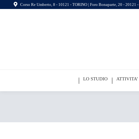
Corso Re Umberto, 8 - 10121 - TORINO | Foro Bonaparte, 20 - 20121
LO STUDIO
ATTIVITA’