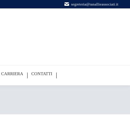
segreteria@ranallieassociati.it
CARRIERA
CONTATTI