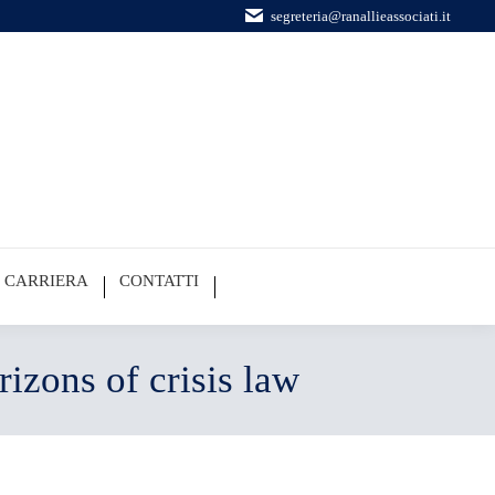
segreteria@ranallieassociati.it
CARRIERA
CONTATTI
izons of crisis law