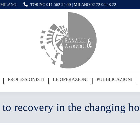
 - MILANO
TORINO
011.562.54.00
| MILANO
02.72.09.48.22
PROFESSIONISTI
LE OPERAZIONI
PUBBLICAZIONI
 to recovery in the changing hor