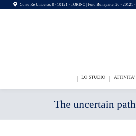
Corso Re Umberto, 8 - 10121 - TORINO | Foro Bonaparte, 20 - 20121
LO STUDIO
ATTIVITA’
The uncertain path